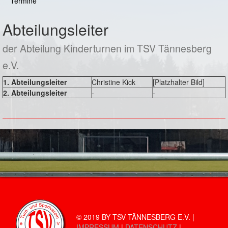
Termine
Abteilungsleiter
der Abteilung Kinderturnen im TSV Tännesberg
e.V.
1. Abteilungsleiter
Christine Kick
[Platzhalter Bild]
2. Abteilungsleiter
-
-
© 2019 BY TSV TÄNNESBERG E.V. |
IMPRESSUM
|
DATENSCHUTZ
|