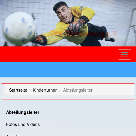
TSV Tännesberg e.V.
Toggl
naviga
Startseite
Kinderturnen
Abteilungsleiter
Abteilungsleiter
Fotos und Videos