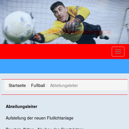
TSV Tännesberg e.V.
Toggl
naviga
Startseite
Fußball
Abteilungsleiter
Abteilungsleiter
Aufstellung der neuen Flutlichtanlage