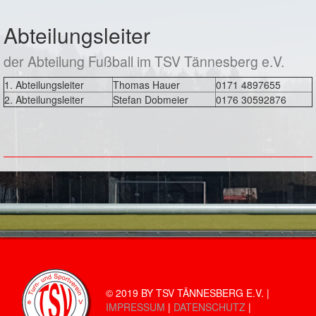
Abteilungsleiter
der Abteilung Fußball im TSV Tännesberg e.V.
1. Abteilungsleiter
Thomas Hauer
0171 4897655
2. Abteilungsleiter
Stefan Dobmeier
0176 30592876
© 2019 BY TSV TÄNNESBERG E.V. |
IMPRESSUM
|
DATENSCHUTZ
|